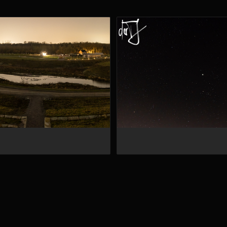
20250217-IMG 2107-Pano-Verbessert-RR
20250217-IMG 2119-Verbess
Powered by
Piwigo
16.4.0