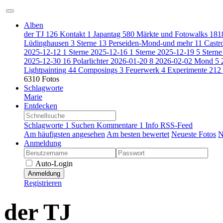
Alben
der TJ
126
Kontakt
1
Japantag
580
Märkte und Fotowalks
181
Lüdinghausen
3
Sterne
13
Perseiden-Mond-und mehr
11
Castr
2025-12-12
1
Sterne 2025-12-16
1
Sterne 2025-12-19
5
Stern
2025-12-30
16
Polarlichter 2026-01-20
8
2026-02-02 Mond
5
Lightpainting
44
Composings
3
Feuerwerk
4
Experimente
212
6310 Fotos
Schlagworte
Marie
Entdecken
Schlagworte
1
Suchen
Kommentare
1
Info
RSS-Feed
Am häufigsten angesehen
Am besten bewertet
Neueste Fotos
N
Anmeldung
Auto-Login
Anmeldung
Registrieren
der TJ