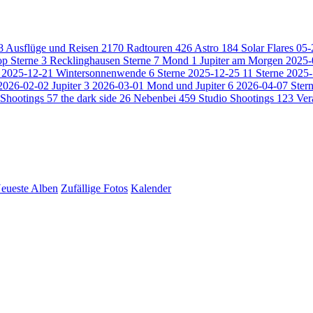
8
Ausflüge und Reisen
2170
Radtouren
426
Astro
184
Solar Flares 05
op Sterne
3
Recklinghausen Sterne
7
Mond
1
Jupiter am Morgen 2025
e 2025-12-21 Wintersonnenwende
6
Sterne 2025-12-25
11
Sterne 2025
2026-02-02 Jupiter
3
2026-03-01 Mond und Jupiter
6
2026-04-07 Ster
Shootings
57
the dark side
26
Nebenbei
459
Studio Shootings
123
Ver
eueste Alben
Zufällige Fotos
Kalender