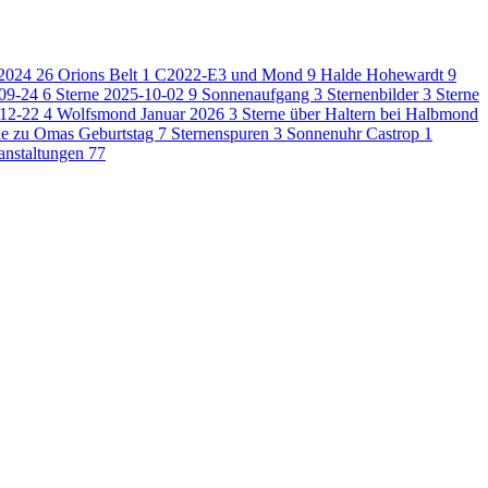
-2024
26
Orions Belt
1
C2022-E3 und Mond
9
Halde Hohewardt
9
-09-24
6
Sterne 2025-10-02
9
Sonnenaufgang
3
Sternenbilder
3
Sterne
-12-22
4
Wolfsmond Januar 2026
3
Sterne über Haltern bei Halbmond
ne zu Omas Geburtstag
7
Sternenspuren
3
Sonnenuhr Castrop
1
anstaltungen
77