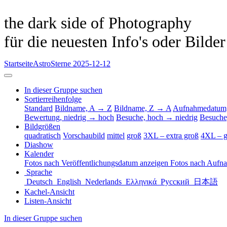
the dark side of Photography
für die neuesten Info's oder Bilde
Startseite
Astro
Sterne 2025-12-12
In dieser Gruppe suchen
Sortierreihenfolge
Standard
Bildname, A → Z
Bildname, Z → A
Aufnahmedatum,
Bewertung, niedrig → hoch
Besuche, hoch → niedrig
Besuche
Bildgrößen
quadratisch
Vorschaubild
mittel
groß
3XL – extra groß
4XL – g
Diashow
Kalender
Fotos nach Veröffentlichungsdatum anzeigen
Fotos nach Aufn
Sprache
Deutsch
English
Nederlands
Ελληνικά
Русский
日本語
Kachel-Ansicht
Listen-Ansicht
In dieser Gruppe suchen